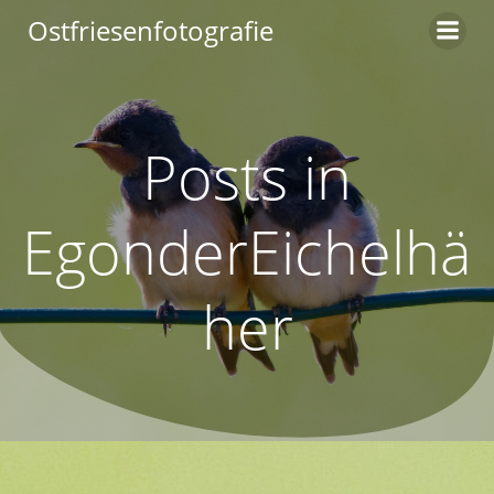
Zum
Ostfriesenfotografie
Inhalt
springen
Posts in
EgonderEichelhä
her