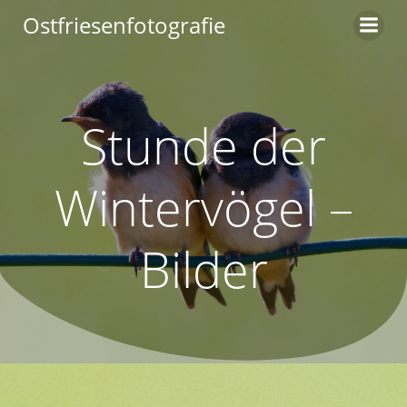
Zum
Ostfriesenfotografie
Inhalt
springen
Stunde der
Wintervögel –
Bilder