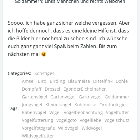
Goldammern: Links Männchen und rechts Weibchen
Soooo, ich habe ganz sicher welche vergessen. Aber
ich hoffe dennoch, dass es eine kleine Hilfe ist, dass
die Bilder hier nochmal zu sehen sind. Ich wünsche
euch ganz ganz viel Spaß beim Zählen. Bis zum
nächsten mal
Categories:
Sonstiges
Amsel
Bird
Birding
Blaumeise
Distelfink
Dohle
Dompfaff
Drossel
EgonderEichelhäher
Gartenvögel
Gartenvogel
Gartnvogel
Goldammer
Jungvogel
Kleinervogel
Kohlmeise
Ornithologie
Tags:
Rabenvogel
Vogel
Vogelbeobachtung
Vogelfutter
Vogelfütterung
Vogelgoto
Vogelliebe
Vogelschutz
Vorgelfotografie
Wildvögel
Wildvogel
Wildvogelfutter