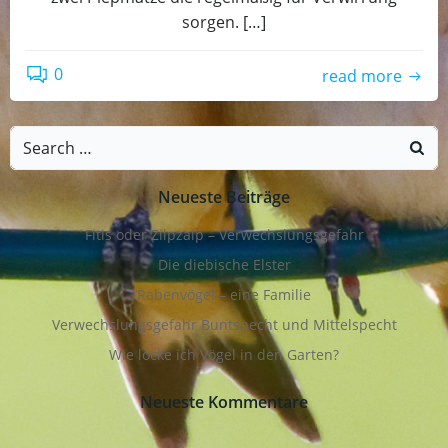
sorgen. […]
0
read more
Search
for:
Neueste Beiträge
Fitis oder Zilpzalp – Verwechslungsgefahr
Die diebische Elster
Rabenvögel – eine Familie
Verwechslungsgefahr Buntspecht und Mittelspecht
Wie locke ich Vögel in den Garten?
Neueste Kommentare