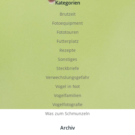
Kategorien
Brutzeit
Fotoequipment
Fototouren
Futterplatz
Rezepte
Sonstiges
Steckbriefe
Verwechslungsgefahr
Vogel in Not
Vogelfamilien
Vogelfotografie
Was zum Schmunzeln
Archiv