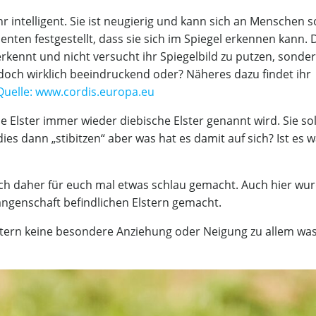
hr intelligent. Sie ist neugierig und kann sich an Menschen 
enten festgestellt, dass sie sich im Spiegel erkennen kann. 
erkennt und nicht versucht ihr Spiegelbild zu putzen, sonde
 doch wirklich beeindruckend oder? Näheres dazu findet ihr
– Quelle: www.cordis.europa.eu
e Elster immer wieder diebische Elster genannt wird. Sie soll
dies dann „stibitzen“ aber was hat es damit auf sich? Ist es 
ich daher für euch mal etwas schlau gemacht. Auch hier wu
angenschaft befindlichen Elstern gemacht.
tern keine besondere Anziehung oder Neigung zu allem wa