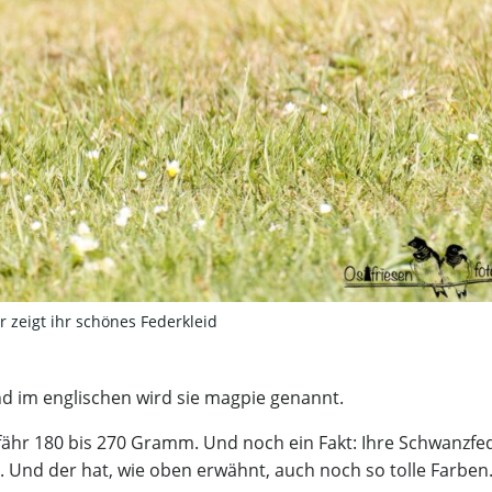
er zeigt ihr schönes Federkleid
und im englischen wird sie magpie genannt.
efähr 180 bis 270 Gramm. Und noch ein Fakt: Ihre Schwanzfe
. Und der hat, wie oben erwähnt, auch noch so tolle Farben