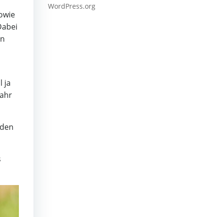
WordPress.org
sowie
Dabei
rn
 ja
wahr
rden
s