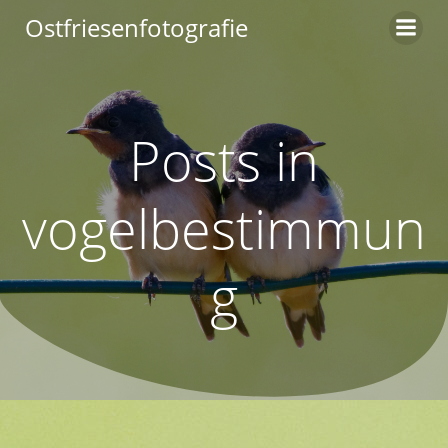
Zum
Ostfriesenfotografie
Inhalt
springen
Posts in
vogelbestimmun
g