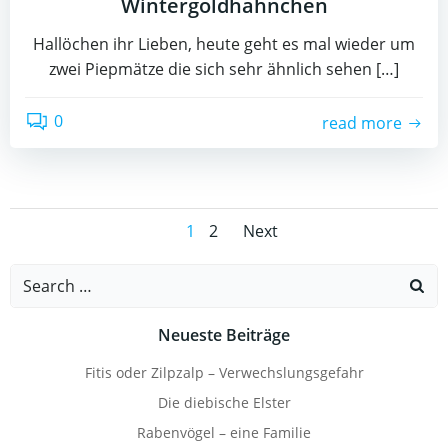
Wintergoldhähnchen
Hallöchen ihr Lieben, heute geht es mal wieder um
zwei Piepmätze die sich sehr ähnlich sehen […]
0
read more
Posts
Posts
Page
Page
1
2
Next
navigation
navigation
Search
for:
Neueste Beiträge
Fitis oder Zilpzalp – Verwechslungsgefahr
Die diebische Elster
Rabenvögel – eine Familie