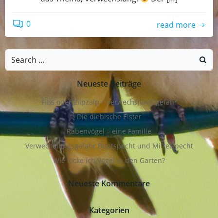
0
read more
Search
for:
Neueste Beiträge
Fitis oder Zilpzalp – Verwechslungsgefahr
Die diebische Elster
Rabenvögel – eine Familie
Verwechslungsgefahr Buntspecht und Mittelspecht
Wie locke ich Vögel in den Garten?
Neueste Kommentare
Kategorien