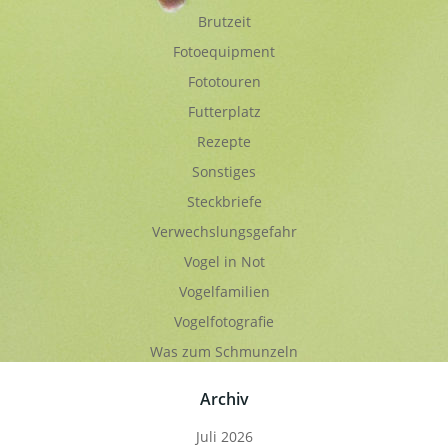
Brutzeit
Fotoequipment
Fototouren
Futterplatz
Rezepte
Sonstiges
Steckbriefe
Verwechslungsgefahr
Vogel in Not
Vogelfamilien
Vogelfotografie
Was zum Schmunzeln
Archiv
Juli 2026