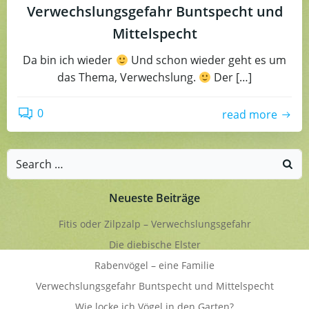
Verwechslungsgefahr Buntspecht und
Mittelspecht
Da bin ich wieder
Und schon wieder geht es um
das Thema, Verwechslung.
Der […]
0
read more
Search
for:
Neueste Beiträge
Fitis oder Zilpzalp – Verwechslungsgefahr
Die diebische Elster
Rabenvögel – eine Familie
Verwechslungsgefahr Buntspecht und Mittelspecht
Wie locke ich Vögel in den Garten?