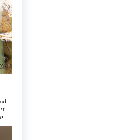
rnd
st
z.