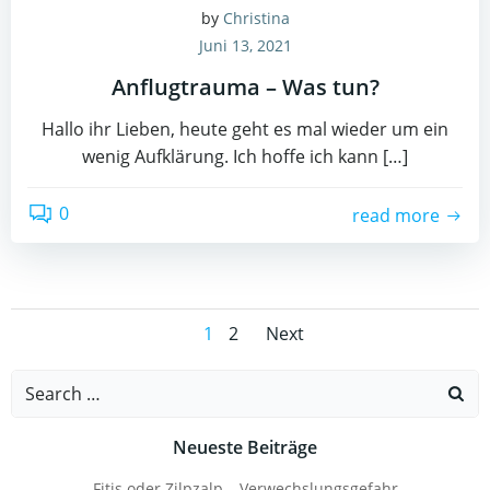
by
Christina
Juni 13, 2021
Anflugtrauma – Was tun?
Hallo ihr Lieben, heute geht es mal wieder um ein
wenig Aufklärung. Ich hoffe ich kann […]
0
read more
Posts
Posts
Page
Page
1
2
Next
navigation
navigation
Search
for:
Neueste Beiträge
Fitis oder Zilpzalp – Verwechslungsgefahr