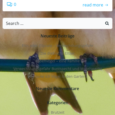
0
read more
Search
for:
Neueste Beiträge
Fitis oder Zilpzalp – Verwechslungsgefahr
Die diebische Elster
Rabenvögel – eine Familie
Verwechslungsgefahr Buntspecht und Mittelspecht
Wie locke ich Vögel in den Garten?
Neueste Kommentare
Kategorien
Brutzeit