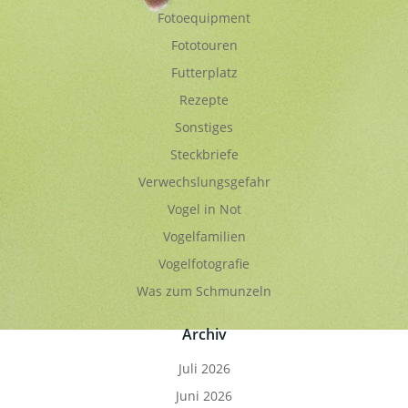
Fotoequipment
Fototouren
Futterplatz
Rezepte
Sonstiges
Steckbriefe
Verwechslungsgefahr
Vogel in Not
Vogelfamilien
Vogelfotografie
Was zum Schmunzeln
Archiv
Juli 2026
Juni 2026