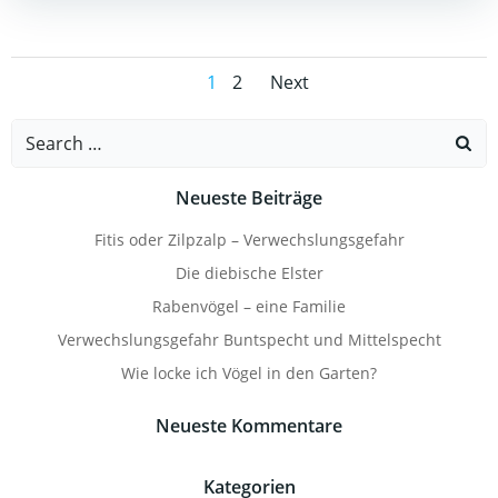
Posts
Posts
Page
Page
1
2
Next
navigation
navigation
Search
for:
Neueste Beiträge
Fitis oder Zilpzalp – Verwechslungsgefahr
Die diebische Elster
Rabenvögel – eine Familie
Verwechslungsgefahr Buntspecht und Mittelspecht
Wie locke ich Vögel in den Garten?
Neueste Kommentare
Kategorien