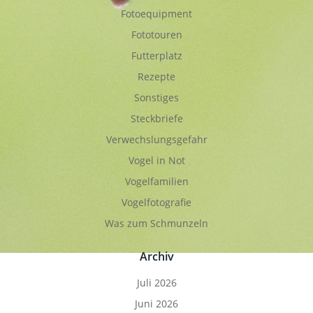
Fotoequipment
Fototouren
Futterplatz
Rezepte
Sonstiges
Steckbriefe
Verwechslungsgefahr
Vogel in Not
Vogelfamilien
Vogelfotografie
Was zum Schmunzeln
Archiv
Juli 2026
Juni 2026