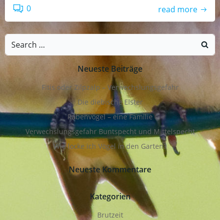
0
read more
Search
for:
Neueste Beiträge
Fitis oder Zilpzalp – Verwechslungsgefahr
Die diebische Elster
Rabenvögel – eine Familie
Verwechslungsgefahr Buntspecht und Mittelspecht
Wie locke ich Vögel in den Garten?
Neueste Kommentare
Kategorien
Brutzeit