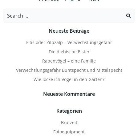
Posts
Posts
Posts
navigation
navigation
navigati
Search
for:
Neueste Beiträge
Fitis oder Zilpzalp – Verwechslungsgefahr
Die diebische Elster
Rabenvögel – eine Familie
Verwechslungsgefahr Buntspecht und Mittelspecht
Wie locke ich Vögel in den Garten?
Neueste Kommentare
Kategorien
Brutzeit
Fotoequipment