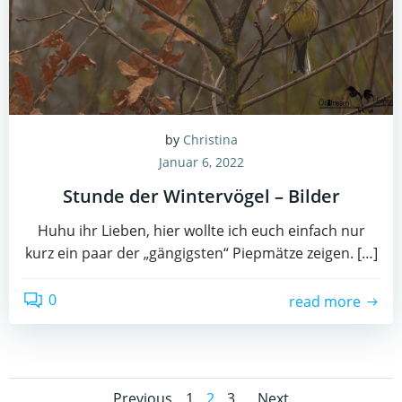
by
Christina
Januar 6, 2022
Stunde der Wintervögel – Bilder
Huhu ihr Lieben, hier wollte ich euch einfach nur
kurz ein paar der „gängigsten“ Piepmätze zeigen. […]
0
read more
Page
Page
Page
Previous
1
2
3
Next