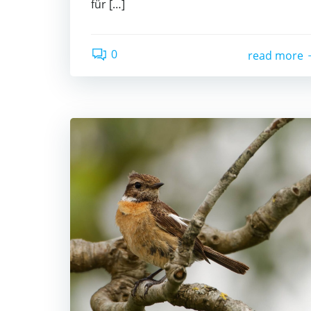
für […]
0
read more