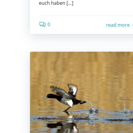
euch haben […]
0
read more