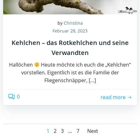
by
Christina
Februar 28, 2023
Kehlchen – das Rotkehlchen und seine
Verwandten
Hallöchen
Heute möchte ich euch die „Kehlchen“
vorstellen. Eigentlich ist es die Familie der
Fliegenschnäpper, […]
0
read more
Posts
Posts
Page
Page
Page
Page
1
2
3
…
7
Next