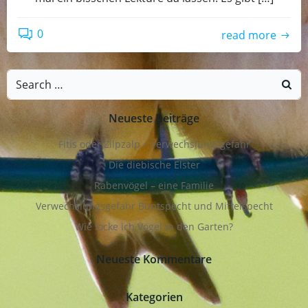
0
read more
Search
for:
Neueste Beiträge
Fitis oder Zilpzalp – Verwechslungsgefahr
Die diebische Elster
Rabenvögel – eine Familie
Verwechslungsgefahr Buntspecht und Mittelspecht
Wie locke ich Vögel in den Garten?
Neueste Kommentare
Kategorien