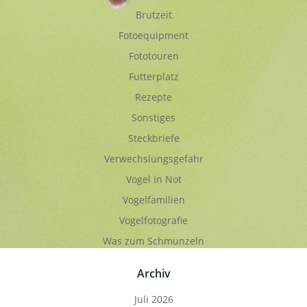
Brutzeit
Fotoequipment
Fototouren
Futterplatz
Rezepte
Sonstiges
Steckbriefe
Verwechslungsgefahr
Vogel in Not
Vogelfamilien
Vogelfotografie
Was zum Schmunzeln
Archiv
Juli 2026