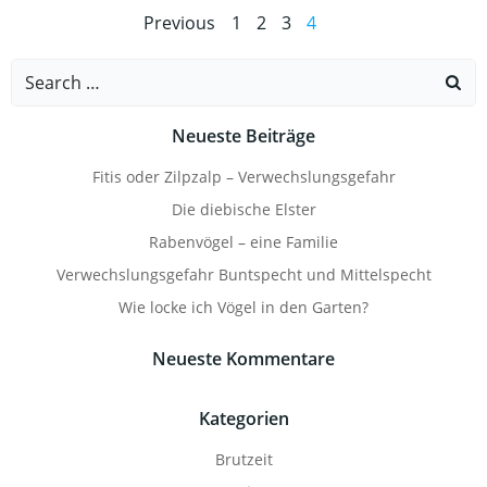
Posts
Posts
Page
Page
Page
Page
Previous
1
2
3
4
navigation
navigation
Search
for:
Neueste Beiträge
Fitis oder Zilpzalp – Verwechslungsgefahr
Die diebische Elster
Rabenvögel – eine Familie
Verwechslungsgefahr Buntspecht und Mittelspecht
Wie locke ich Vögel in den Garten?
Neueste Kommentare
Kategorien
Brutzeit