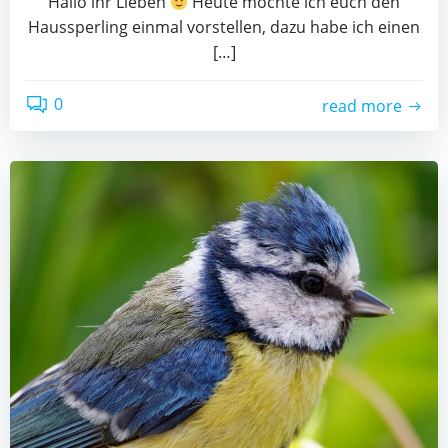
Hallo ihr Lieben
Heute möchte ich euch den
Haussperling einmal vorstellen, dazu habe ich einen
[…]
0
read more