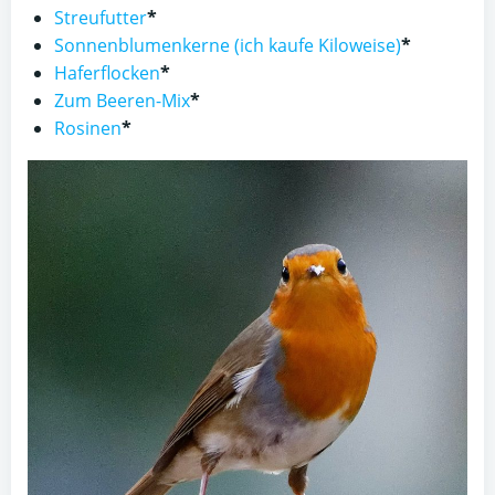
Streufutter
*
Sonnenblumenkerne (ich kaufe Kiloweise)
*
Haferflocken
*
Zum Beeren-Mix
*
Rosinen
*