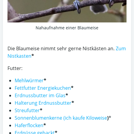
Nahaufnahme einer Blaumeise
Die Blaumeise nimmt sehr gerne Nistkästen an.
Zum
Nistkasten
*
Futter:
Mehlwürmer
*
Fettfutter Energiekuchen
*
Erdnussbutter im Glas
*
Halterung Erdnussbutter
*
Streufutter
*
Sonnenblumenkerne (ich kaufe Kiloweise
)
*
Haferflocken
*
Erdnüsse gehackt
*