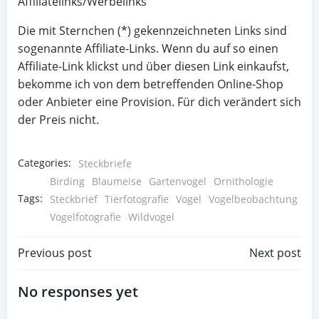
Affiliatelinks/Werbelinks
Die mit Sternchen (*) gekennzeichneten Links sind
sogenannte Affiliate-Links. Wenn du auf so einen
Affiliate-Link klickst und über diesen Link einkaufst,
bekomme ich von dem betreffenden Online-Shop
oder Anbieter eine Provision. Für dich verändert sich
der Preis nicht.
Categories:
Steckbriefe
Birding
Blaumeise
Gartenvogel
Ornithologie
Tags:
Steckbrief
Tierfotografie
Vogel
Vogelbeobachtung
Vogelfotografie
Wildvogel
Beitragsnavigation
Beitragsnav
Previous post
Next post
No responses yet