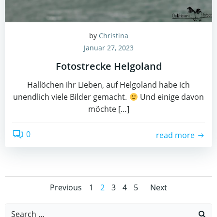
by
Christina
Januar 27, 2023
Fotostrecke Helgoland
Hallöchen ihr Lieben, auf Helgoland habe ich
unendlich viele Bilder gemacht.
Und einige davon
möchte […]
0
read more
Posts
Posts
Posts
Page
Page
Page
Page
Page
Previous
1
2
3
4
5
Next
navigation
navigation
navigat
Search