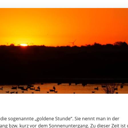
 die sogenannte „goldene Stunde“. Sie nennt man in der
ang bzw. kurz vor dem Sonnenuntergang. Zu dieser Zeit ist 