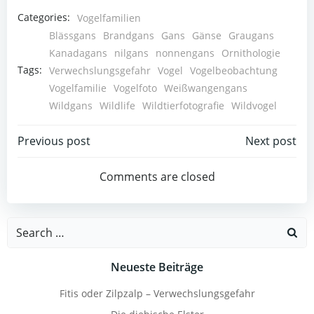
Categories:
Vogelfamilien
Blässgans
Brandgans
Gans
Gänse
Graugans
Kanadagans
nilgans
nonnengans
Ornithologie
Tags:
Verwechslungsgefahr
Vogel
Vogelbeobachtung
Vogelfamilie
Vogelfoto
Weißwangengans
Wildgans
Wildlife
Wildtierfotografie
Wildvogel
Beitragsnavigation
Beitragsnav
Previous post
Next post
Comments are closed
Search
for:
Neueste Beiträge
Fitis oder Zilpzalp – Verwechslungsgefahr