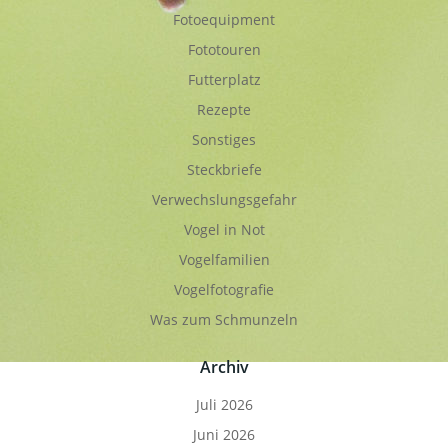
Fotoequipment
Fototouren
Futterplatz
Rezepte
Sonstiges
Steckbriefe
Verwechslungsgefahr
Vogel in Not
Vogelfamilien
Vogelfotografie
Was zum Schmunzeln
Archiv
Juli 2026
Juni 2026