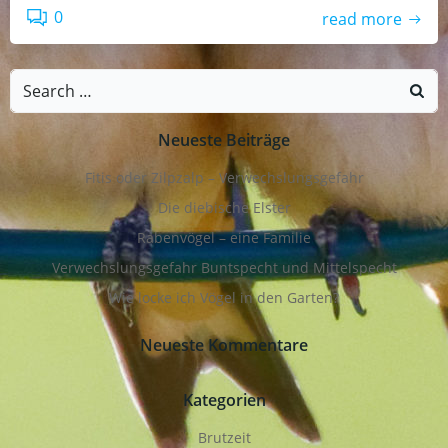
0
read more
Search
for:
Neueste Beiträge
Fitis oder Zilpzalp – Verwechslungsgefahr
Die diebische Elster
Rabenvögel – eine Familie
Verwechslungsgefahr Buntspecht und Mittelspecht
Wie locke ich Vögel in den Garten?
Neueste Kommentare
Kategorien
Brutzeit