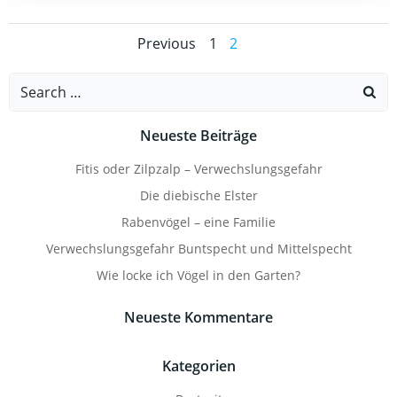
Posts
Posts
Page
Page
Previous
1
2
navigation
navigation
Search
for:
Neueste Beiträge
Fitis oder Zilpzalp – Verwechslungsgefahr
Die diebische Elster
Rabenvögel – eine Familie
Verwechslungsgefahr Buntspecht und Mittelspecht
Wie locke ich Vögel in den Garten?
Neueste Kommentare
Kategorien