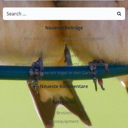
Search
for:
Neueste Beiträge
Fitis oder Zilpzalp – Verwechslungsgefahr
Die diebische Elster
Rabenvögel – eine Familie
Verwechslungsgefahr Buntspecht und Mittelspecht
Wie locke ich Vögel in den Garten?
Neueste Kommentare
Kategorien
Brutzeit
Fotoequipment