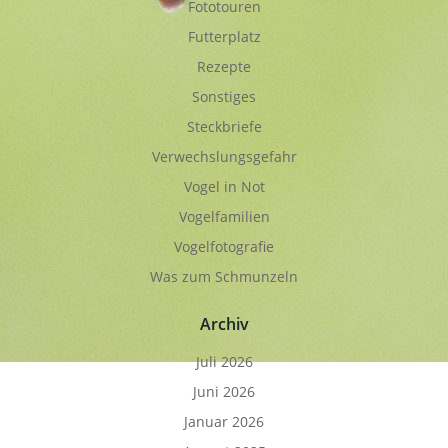
Fototouren
Futterplatz
Rezepte
Sonstiges
Steckbriefe
Verwechslungsgefahr
Vogel in Not
Vogelfamilien
Vogelfotografie
Was zum Schmunzeln
Archiv
Juli 2026
Juni 2026
Januar 2026