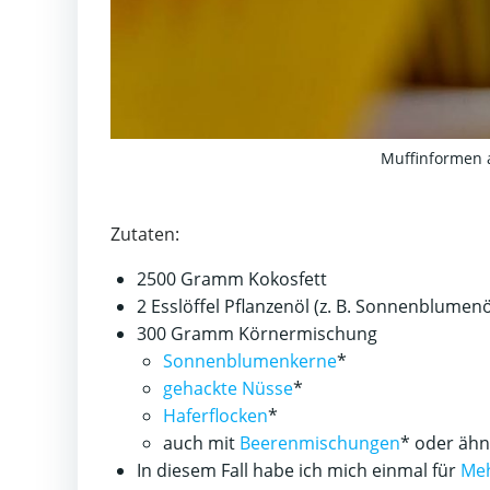
Muffinformen a
Zutaten:
2500 Gramm Kokosfett
2 Esslöffel Pflanzenöl (z. B. Sonnenblumenö
300 Gramm Körnermischung
Sonnenblumenkerne
*
gehackte Nüsse
*
Haferflocken
*
auch mit
Beerenmischungen
* oder ähn
In diesem Fall habe ich mich einmal für
Me