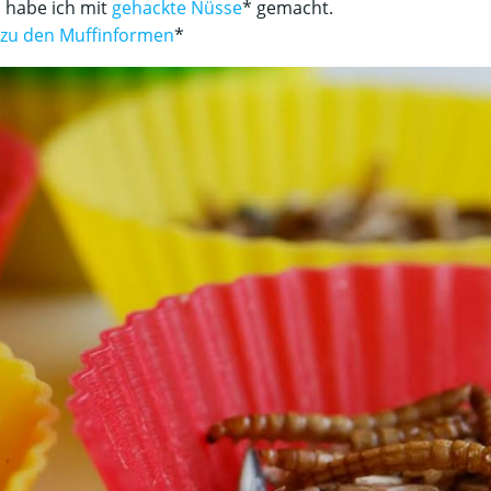
l habe ich mit
gehackte Nüsse
* gemacht.
zu den Muffinformen
*