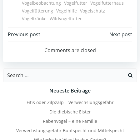
Vogelbeobachtung
Vogelfutter
Vogelfutterhaus
Vogelfütterung
Vogelhilfe
Vogelschutz
Vogeltränke
Wildvogelfutter
Beitragsnavigation
Beitragsnav
Previous post
Next post
Comments are closed
Search
for:
Neueste Beiträge
Fitis oder Zilpzalp – Verwechslungsgefahr
Die diebische Elster
Rabenvögel – eine Familie
Verwechslungsgefahr Buntspecht und Mittelspecht
Wie locke ich Vögel in den Garten?