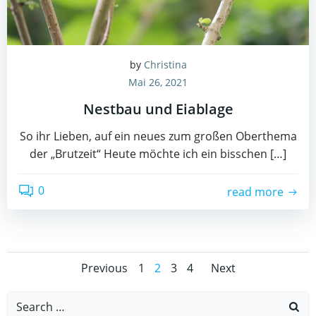
by
Christina
Mai 26, 2021
Nestbau und Eiablage
So ihr Lieben, auf ein neues zum großen Oberthema
der „Brutzeit“ Heute möchte ich ein bisschen […]
0
read more
Posts
Posts
Posts
Page
Page
Page
Page
Previous
1
2
3
4
Next
navigation
navigation
navigat
Search