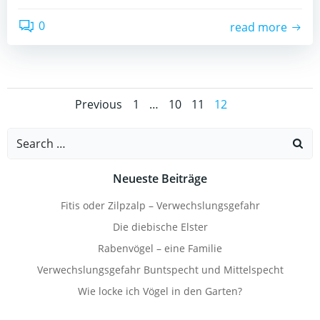
0
read more
Posts
Posts
Page
Page
Page
Page
Previous
1
…
10
11
12
navigation
navigation
Search
for:
Neueste Beiträge
Fitis oder Zilpzalp – Verwechslungsgefahr
Die diebische Elster
Rabenvögel – eine Familie
Verwechslungsgefahr Buntspecht und Mittelspecht
Wie locke ich Vögel in den Garten?